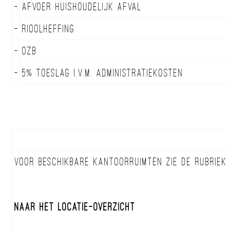
-
Afvoer huishoudelijk afval
-
Rioolheffing
-
OZB
-
5% toeslag i.v.m. administratiekosten
Voor beschikbare kantoorruimten zie de rubrie
Naar het locatie-overzicht